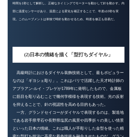
時間を1秒として解析し、正確なタイミングでモーターを動かして針を動かす。内
部に温度センサーがあり、温度による変化を補正することで、年差±10秒を実
現。このムーブメントは単独で時針を動かせるため、時差を修正も容易だ。
(2)日本の情緒を描く「型打ちダイヤル」
高級時計におけるダイヤル装飾技術として、最もポピュラー
なのは「ギヨシェ彫り」。これはパリで活躍した天才時計師の
アブラアン-ルイ・ブレゲが1789年に発明したもので、金属板
に筋目を彫り込むことで幾何学模様を表現する技術。光の反射
を抑えることで、針の視認性を高める目的もあった。
一方、グランドセイコーがダイヤルで表現するのは、製造地
である岩手県雫石や長野県塩尻の風景や四季折々の美しい情景
といった日本の情緒。これは職人が手彫りした金型を使った精
密な型打ち技法に高度な着色技術を融合させたものだ。グラン