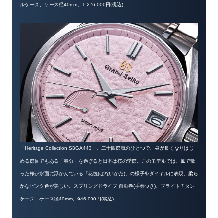
ルケース、ケース径40mm。1,276,000円(税込)
「Heritage Collection SBGA443」。二十四節気のひとつで、昼が長くなりはじ
める節目でもある「春分」を過ぎると日本は桜の季節。このモデルでは、風で散
った桜が水面に浮かんでいる「花筏(はないかだ)」の様子をダイヤルに表現。柔ら
かなピンク色が美しい。スプリングドライブ 自動巻(手巻つき)、ブライトチタン
ケース、ケース径40mm。946,000円(税込)