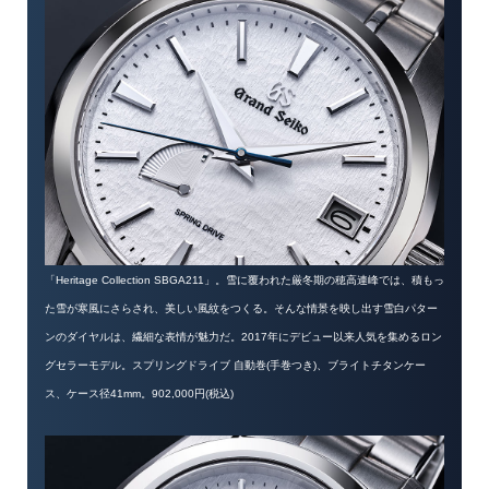
「Heritage Collection SBGA211」。雪に覆われた厳冬期の穂高連峰では、積もっ
た雪が寒風にさらされ、美しい風紋をつくる。そんな情景を映し出す雪白パター
ンのダイヤルは、繊細な表情が魅力だ。2017年にデビュー以来人気を集めるロン
グセラーモデル。スプリングドライブ 自動巻(手巻つき)、ブライトチタンケー
ス、ケース径41mm。902,000円(税込)