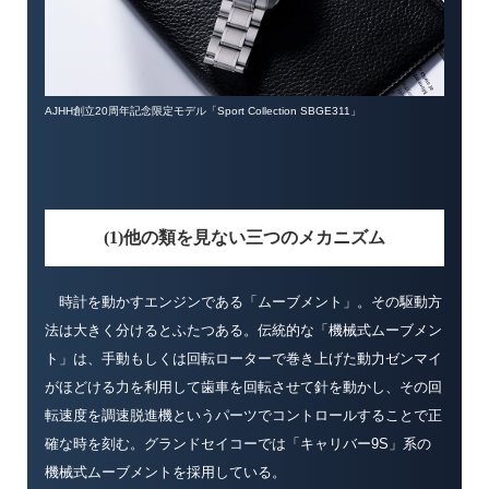
AJHH創立20周年記念限定モデル「Sport Collection SBGE311」
(1)他の類を見ない三つのメカニズム
時計を動かすエンジンである「ムーブメント」。その駆動方
法は大きく分けるとふたつある。伝統的な「機械式ムーブメン
ト」は、手動もしくは回転ローターで巻き上げた動力ゼンマイ
がほどける力を利用して歯車を回転させて針を動かし、その回
転速度を調速脱進機というパーツでコントロールすることで正
確な時を刻む。グランドセイコーでは「キャリバー9S」系の
機械式ムーブメントを採用している。