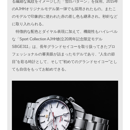
る繊細な風紋をイメージした「雪白パターン」を採用。2015年
のAJHHオリジナルモデル第一弾でも採用されたもの。またこ
のモデルで印象的に使われた赤の差し色も継承され。秒針など
に取り入れられる。
特徴的な配色とダイヤル表現に加えて、機能性もハイレベル
な「Sport Collection AJHH創立20周年記念限定モデル
SBGE311」は、長年グランドセイコーを取り扱ってきたプロ
フェッショナルの審美眼が詰まったモデルであり、“人生の節
目”を彩る時計として、そして“初めてのグランドセイコー”とし
ても自信をもってお勧めできる。