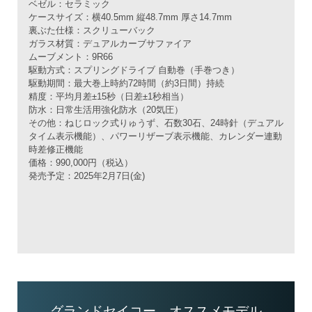
ベゼル：セラミック
ケースサイズ：横40.5mm 縦48.7mm 厚さ14.7mm
裏ぶた仕様：スクリューバック
ガラス材質：デュアルカーブサファイア
ムーブメント：9R66
駆動方式：スプリングドライブ 自動巻（手巻つき）
駆動期間：最大巻上時約72時間（約3日間）持続
精度：平均月差±15秒（日差±1秒相当）
防水：日常生活用強化防水（20気圧）
その他：ねじロック式りゅうず、石数30石、24時針（デュアル
タイム表示機能）、パワーリザーブ表示機能、カレンダー連動
時差修正機能
価格：990,000円（税込）
発売予定：2025年2月7日(金)
グランドセイコー オススメモデル