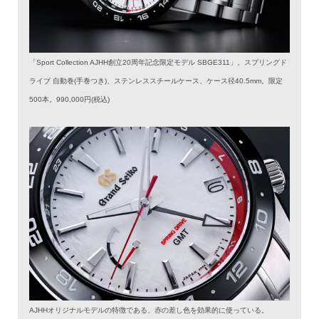
「Sport Collection AJHH創立20周年記念限定モデル SBGE311」。スプリングド
ライブ 自動巻(手巻つき)、ステンレススチールケース、ケース径40.5mm。限定
500本。990,000円(税込)
AJHHオリジナルモデルの特徴である、赤の差し色を効果的に使っている。