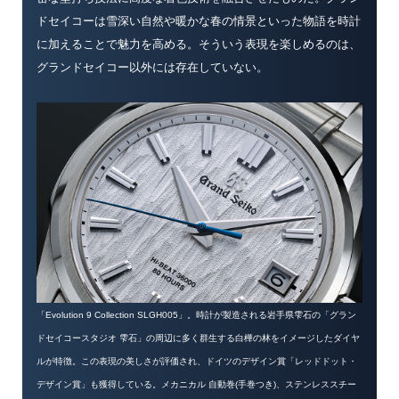
ドセイコーは雪深い自然や暖かな春の情景といった物語を時計
に加えることで魅力を高める。そういう表現を楽しめるのは、
グランドセイコー以外には存在していない。
「Evolution 9 Collection SLGH005」。時計が製造される岩手県雫石の「グラン
ドセイコースタジオ 雫石」の周辺に多く群生する白樺の林をイメージしたダイヤ
ルが特徴。この表現の美しさが評価され、ドイツのデザイン賞「レッドドット・
デザイン賞」も獲得している。メカニカル 自動巻(手巻つき)、ステンレススチー