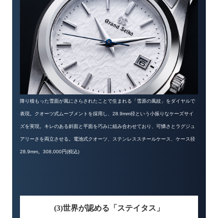
降り積もった雪面が風にさらされたことで生まれる「雪原の風紋」をダイヤルで
表現。クオーツ式ムーブメントを採用し、28.9mm径という小振りなケーズサイ
ズを実現。キレのある斜面と平面を巧みに組み合わせており、可憐さとラグジュ
アリーさを両立させる。電池式クオーツ、ステンレススチールケース、ケース径
28.9mm。308,000円(税込)
(3)世界が認める「ステイタス」