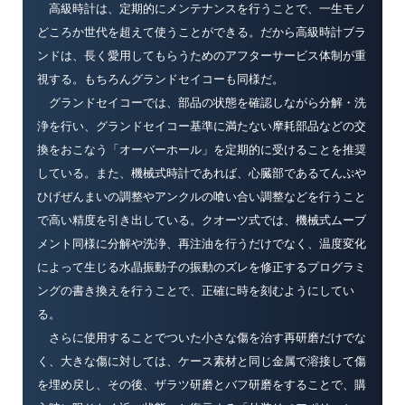
高級時計は、定期的にメンテナンスを行うことで、一生モノ
どころか世代を超えて使うことができる。だから高級時計ブラ
ンドは、長く愛用してもらうためのアフターサービス体制が重
視する。もちろんグランドセイコーも同様だ。
グランドセイコーでは、部品の状態を確認しながら分解・洗
浄を行い、グランドセイコー基準に満たない摩耗部品などの交
換をおこなう「オーバーホール」を定期的に受けることを推奨
している。また、機械式時計であれば、心臓部であるてんぷや
ひげぜんまいの調整やアンクルの喰い合い調整などを行うこと
で高い精度を引き出している。クオーツ式では、機械式ムーブ
メント同様に分解や洗浄、再注油を行うだけでなく、温度変化
によって生じる水晶振動子の振動のズレを修正するプログラミ
ングの書き換えを行うことで、正確に時を刻むようにしてい
る。
さらに使用することでついた小さな傷を治す再研磨だけでな
く、大きな傷に対しては、ケース素材と同じ金属で溶接して傷
を埋め戻し、その後、ザラツ研磨とバフ研磨をすることで、購