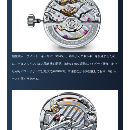
機械式ムーブメント「キャリバー9SA5」。効率よくエネルギーを伝達するため
に、デュアルインパルス脱進機を開発。毎時36,000振動のハイビート仕様であり
ながらパワーリザーブは最大で約80時間。高性能ながら薄型化しており、時計ケ
ースも薄く仕上がる。