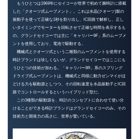
もうひとつは1969年にセイコーが世界で初めて腕時計に搭載
した「クオーツ式ムーブメント」。これは水晶(クオーツ)製の
振動子を使って正確な1秒を割り出し、IC回路で解析し、正し
いタイミングでモーターを回転させて正確な時間を表示するも
の。グランドセイコーでは主に「キャリバー9F」系のムーブメ
ントを使用しており、電池で駆動する。
機械式とクオーツ式という二種類のムーブメントを使用する
時計ブランドは珍しくないが、グランドセイコーではここにも
うひとつの技術が加わる。「キャリバー9R」系のスプリング
ドライブ式ムーブメントは、機械式と同様に動力ゼンマイがほ
どける力を駆動源としつつ、その回転速度を水晶振動子とIC回
路でコントロールするというハイブリッド型だ。
この3種類の駆動源を、時計のコンセプトに合わせて使い分
けることができる時計ブランドはグランドセイコーのみ。その
技術力と開発力の高さに、世界が驚いている。