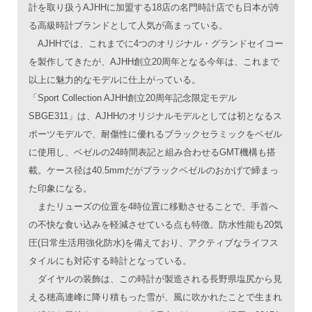
計を取り扱うAJHHに加盟する18店の名門時計店でも日本が誇
る高級時計ブランドとして人気が高まっている。
AJHHでは、これまでに4つのオリジナル・グランドセイコー
を製作してきたが、AJHH創立20周年となる今年は、これまで
以上に魅力的なモデルに仕上がっている。
「Sport Collection AJHH創立20周年記念限定モデル
SBGE311」は、AJHHのオリジナルモデルとしては初となるス
ポーツモデルで、耐傷性に優れるブラックセラミックをベゼル
に使用し、ベゼルの24時間表記と組み合わせるGMT機構も搭
載。ケース径は40.5mmだがブラックベゼルのおかげで締まっ
た印象になる。
またリューズの位置を4時位置に移動させることで、手首へ
の不快な食い込みを軽減させている点も特徴。防水性能も20気
圧(日常生活用強化防水)を備えており、アクティブなライフス
タイルにも対応する時計となっている。
ダイヤルの装飾は、この時計が製造される長野県塩尻から見
える穂高連峰に降り積もった雪が、風に吹かれたことで生まれ