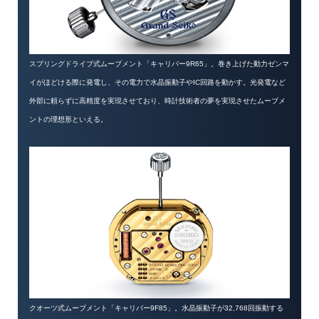
スプリングドライブ式ムーブメント「キャリバー9R65」。巻き上げた動力ゼンマ
イがほどける際に発電し、その電力で水晶振動子やIC回路を動かす。光発電など
外部に頼らずに高精度を実現させており、時計技術者の夢を実現させたムーブメ
ントの理想形といえる。
クオーツ式ムーブメント「キャリバー9F85」。水晶振動子が32,768回振動する