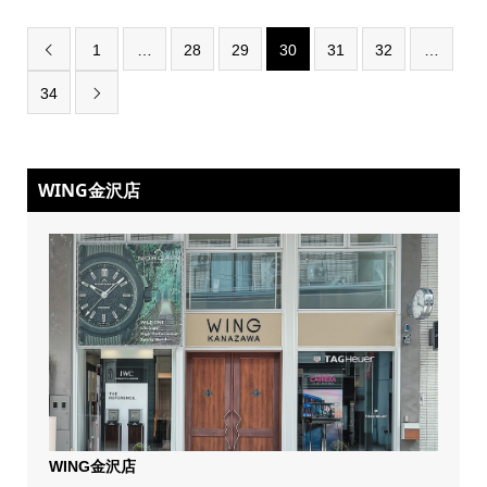
1
…
28
29
30
31
32
…

34

WING金沢店
WING金沢店