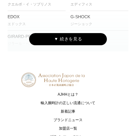
クエルボ・イ・ソブリノス
エディフィス
EDOX
G-SHOCK
エドックス
ジーショック
GIRARD-PERREGAUX
Gorilla
ジラール・ペルゴ
ゴリラ
Grand Seiko
HIRSCH
グランドセイコー
ヒルシュ
HUBLOT
IWC
ウブロ
アイ・ダブリュー・シー シャフハ
ウゼン
AJHHとは？
Jean Rousseau
kieninger
輸入腕時計の正しい流通について
ジャン・ルソー
キニンガー
新着記事
ブランドニュース
MAURICE LACROIX
MONTBLANC
加盟店一覧
モーリス・ラクロア
モンブラン