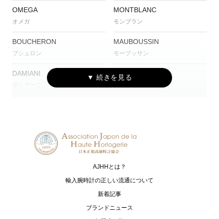
OMEGA
MONTBLANC
オメガ
モンブラン
BOUCHERON
MAUBOUSSIN
ブシュロン
モーブッサン
DAMIANI
CVSTOS
ダミアーニ
クストス
CUERVO Y SOBRINOS
TISSOT
クエルボ・イ・ソブリノス
ティソ
G-SHOCK
Baby-G
ジーショック
ベイビージー
AJHHとは？
OCEANUS
CAMPANOLA
オシアナス
カンパノラ
輸入腕時計の正しい流通について
新着記事
CASIO
SEIKO
ブランドニュース
カシオ
セイコー