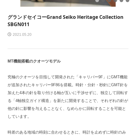
1
2
3
4
5
6
グランドセイコー
Grand Seiko Heritage Collection
SBGN011
2021.05.20
MT機能搭載のクオーツモデル
究極のクオーツを目指して開発された「キャリバー9F」にGMT機能
が追加されたキャリバー9F86を搭載。時針・分針・秒針にGMT針を
加えた4本の針を取り付ける軸が互いに干渉せずに、独立して回転す
る「4軸独立ガイド構造」を新たに開発することで、それぞれの針が
他の針に影響を与えることなく、なめらかに回転することを可能と
しています。
時差のある地域の時刻に合わせるときに、時計を止めずに時針のみ