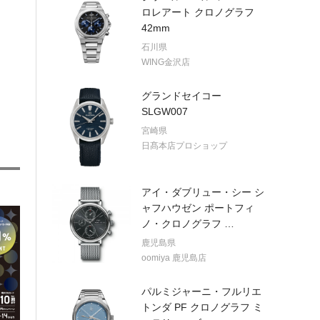
ロレアート クロノグラフ
42mm
石川県
WING金沢店
グランドセイコー
SLGW007
宮崎県
日髙本店プロショップ
アイ・ダブリュー・シー シ
ャフハウゼン ポートフィ
ノ・クロノグラフ
…
鹿児島県
oomiya 鹿児島店
パルミジャーニ・フルリエ
トンダ PF クロノグラフ ミ