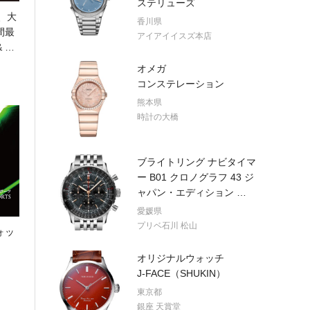
ステリューズ
4、大
香川県
間最
アイアイイスズ本店
&
…
オメガ
コンステレーション
熊本県
時計の大橋
ブライトリング ナビタイマ
ー B01 クロノグラフ 43 ジ
ャパン・エディション
…
愛媛県
プリベ石川 松山
ォッ
オリジナルウォッチ
J-FACE（SHUKIN）
東京都
銀座 天賞堂