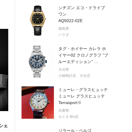
シチズン エコ・ドライブ
ワン
AQ5022-02E
徳島県
ハラダ
タグ・ホイヤー カレラ ホ
イヤー02 クロノグラフ ”ブ
ルーエディション”
…
大分県
小林時計店 大分店
ミューレ・グラスヒュッテ
ミューレ グラスヒュッテ
TerrasportⅡ
兵庫県
カミネ Bis店
シェ
ジラール・ペルゴ