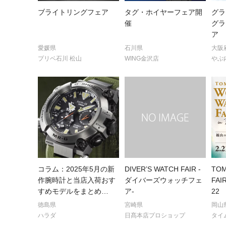
ブライトリングフェア
タグ・ホイヤーフェア開
グラ
催
グラ
ア 
愛媛県
石川県
大阪
プリベ石川 松山
WING金沢店
やぶ
コラム：2025年5月の新
DIVER’S WATCH FAIR -
TOM
作腕時計と当店入荷おす
ダイバーズウォッチフェ
FAIR
すめモデルをまとめ
…
ア-
22
徳島県
宮崎県
岡山
ハラダ
日髙本店プロショップ
タイ