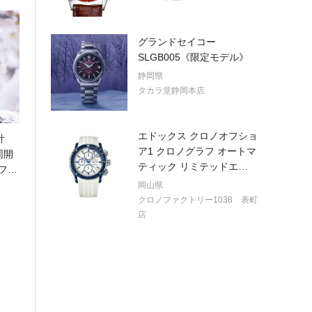
グランドセイコー
SLGB005《限定モデル》
静岡県
タカラ堂静岡本店
エドックス クロノオフショ
計
ア1 クロノグラフ オートマ
同開
ティック リミテッドエ
…
フ
…
岡山県
クロノファクトリー1038 表町
店