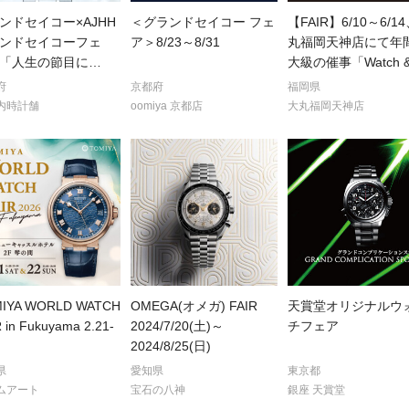
ンドセイコー×AJHH
＜グランドセイコー フェ
【FAIR】6/10～6/1
ンドセイコーフェ
ア＞8/23～8/31
丸福岡天神店にて年
「人生の節目に
…
大級の催事「Watch 
府
京都府
福岡県
内時計舗
oomiya 京都店
大丸福岡天神店
IYA WORLD WATCH
OMEGA(オメガ) FAIR
天賞堂オリジナルウ
 in Fukuyama 2.21-
2024/7/20(土)～
チフェア
2024/8/25(日)
県
愛知県
東京都
ムアート
宝石の八神
銀座 天賞堂