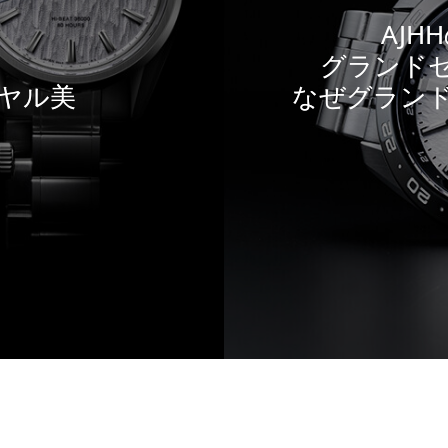
AJ
る
グランド
ヤル美
なぜグラン