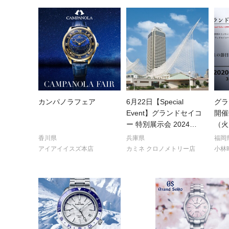
カンパノラフェア
6月22日【Special
グラ
Event】グランドセイコ
開催
ー 特別展示会 2024
…
（火
香川県
兵庫県
福岡
アイアイイスズ本店
カミネ クロノメトリー店
小林