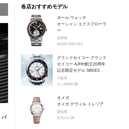
各店おすすめモデル
ボール ウォッチ
オーシャン エクスプローラ
ー
長野県
BASIS SPECIES
グランドセイコー グランド
セイコー AJHH創立20周年
記念限定モデル SBGE3
…
大阪府
やぶ内時計舗
オメガ
オメガ デヴィル トレゾア
愛知県
。パ
宝石の八神