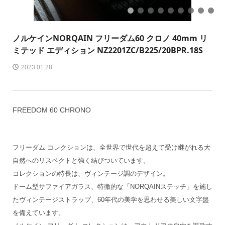
1
2
3
4
5
6
7
8
9
ノルケイン
NORQAIN フリーダム60 クロノ 40mm リ
ミテッド エディション NZ2201ZC/B225/20BPR.18S
2023.01.28
FREEDOM 60 CHRONO
フリーダム コレクションは、全世界で世代を超えて受け継がれる大
自然へのリスペクトと強く結びついています。
コレクションの特長は、ヴィンテージ調のデザイン。
ドーム型サファイアガラス、特徴的な「NORQAINステッチ」を施し
たヴィンテージストラップ、60年代の美学を思わせる美しい文字盤
を備えています。