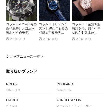
コラム：2025年5月の
コラム：【ザ・シチ
コラム：【金無垢腕
新作腕時計と当店入
ズン】2025年も藍染
時計を今、買うべき
荷おすすめモデ
…
和紙文字板モデ
…
なのか】最上位
…
2025.05.11
2025.05.11
2025.05.11
ショップニュース一覧 >
取り扱いブランド
ROLEX
CHOPARD
ロレックス
ショパール
PIAGET
ARNOLD＆SON
ピアジェ
アーノルド・アンド・サン