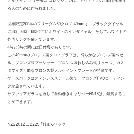
ノルケイン フリーダム コレクションは、アウトドアの自由を謳歌す
る人のために作られました。
世界限定200本のフリーダム60クロノ 40mmは、ブラックダイヤル
に3時、6時、9時位置にホワイトのインダイヤル、そしてホワイトの
外周リングを備えています。
4時と5時の間には日付窓があります。
この40mmのブロンズ製クロノグラフは、滑らかなブロンズ製ベゼ
ル、ブロンズ製プッシャー、ブロンズ製ねじ込み式リューズ、カス
タマイズ可能なブロンズ製ノルケイン・プレートが特徴です。
ケースバックはステンレススチール製で、ブロンズPVDコーティン
グが施されています。
サファイアガラスを通して自動巻きキャリバーNN18は、鑑賞するこ
とができます。
NZ2201ZC/B225 詳細スペック