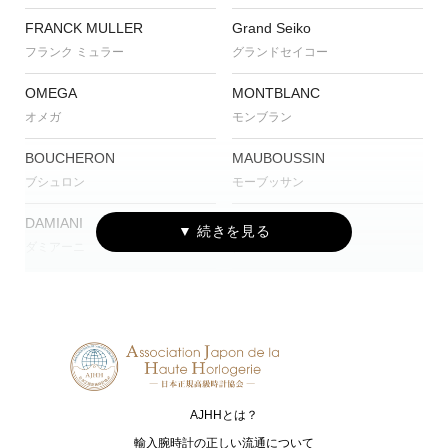
FRANCK MULLER
Grand Seiko
フランク ミュラー
グランドセイコー
OMEGA
MONTBLANC
オメガ
モンブラン
BOUCHERON
MAUBOUSSIN
ブシュロン
モーブッサン
DAMIANI
CVSTOS
ダミアーニ
クストス
CUERVO Y SOBRINOS
TISSOT
クエルボ・イ・ソブリノス
ティソ
G-SHOCK
Baby-G
ジーショック
ベイビージー
AJHHとは？
OCEANUS
CAMPANOLA
オシアナス
カンパノラ
輸入腕時計の正しい流通について