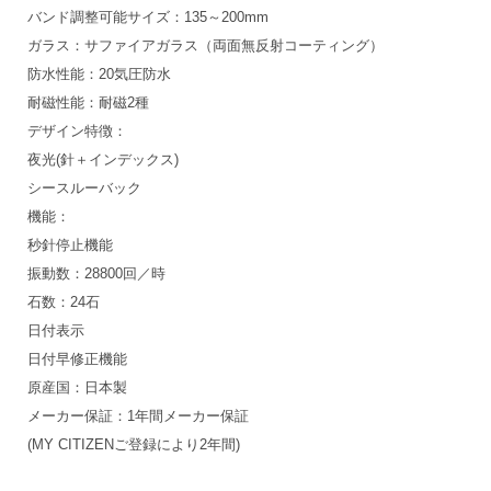
バンド調整可能サイズ：135～200mm
ガラス：サファイアガラス（両面無反射コーティング）
防水性能：20気圧防水
耐磁性能：耐磁2種
デザイン特徴：
夜光(針＋インデックス)
シースルーバック
機能：
秒針停止機能
振動数：28800回／時
石数：24石
日付表示
日付早修正機能
原産国：日本製
メーカー保証：1年間メーカー保証
(MY CITIZENご登録により2年間)