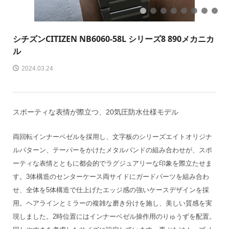
1
2
3
4
5
6
7
8
シチズン
CITIZEN NB6060-58L シリーズ8 890メカニカ
ル
2024.03.24
スポーティな表情が際立つ、20気圧防水仕様モデル
両回転インナーベゼルを採用し、文字板のシリーズエイトオリジナ
ルパターン、テーパーをかけたメタルバンドの組み合わせが、スポ
ーティな表情とともに都会的でラグジュアリーな印象を際立たせま
す。3体構造のセンターケース両サイドにガードパーツを組み合わ
せ、全体を5体構造で仕上げたエッジ感の強いケースデザインを採
用。ヘアラインとミラーの複雑な磨き分けを施し、美しい質感を実
現しました。2時位置にはインナーベゼル操作用のりゅうずを配置。