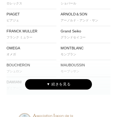
ロレックス
ショパール
PIAGET
ARNOLD＆SON
ピアジェ
アーノルド・アンド・サン
FRANCK MULLER
Grand Seiko
フランク ミュラー
グランドセイコー
OMEGA
MONTBLANC
オメガ
モンブラン
BOUCHERON
MAUBOUSSIN
ブシュロン
モーブッサン
DAMIANI
CVSTOS
ダミアーニ
クストス
CUERVO Y SOBRINOS
TISSOT
クエルボ・イ・ソブリノス
ティソ
G-SHOCK
Baby-G