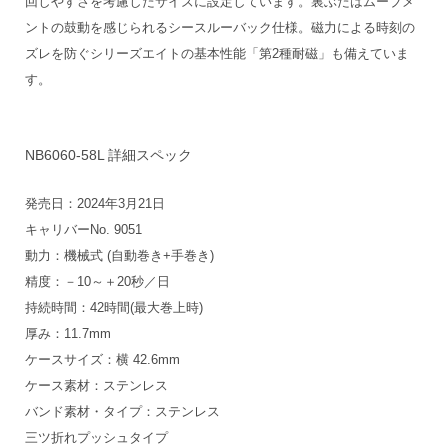
回しやすさを考慮したサイズに設定しています。裏ぶたはムーブメ
ントの鼓動を感じられるシースルーバック仕様。磁力による時刻の
ズレを防ぐシリーズエイトの基本性能「第2種耐磁」も備えていま
す。
NB6060-58L 詳細スペック
発売日：2024年3月21日
キャリバーNo. 9051
動力：機械式 (自動巻き+手巻き)
精度：－10～＋20秒／日
持続時間：42時間(最大巻上時)
厚み：11.7mm
ケースサイズ：横 42.6mm
ケース素材：ステンレス
バンド素材・タイプ：ステンレス
三ツ折れプッシュタイプ