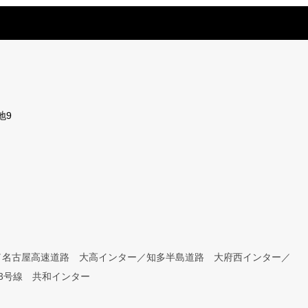
地9
／名古屋高速道路 大高インター／知多半島道路 大府西インター／
3号線 共和インター