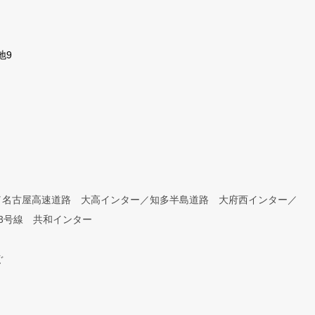
地9
／名古屋高速道路 大高インター／知多半島道路 大府西インター／
3号線 共和インター
ぐ