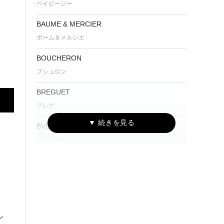
ベイビージー
BAUME & MERCIER
ボーム＆メルシエ
BOUCHERON
ブシュロン
BREGUET
ブレゲ
BVLGARI
ブルガリ
Cartier
カルティエ
CENTURY
センチュリー
ン