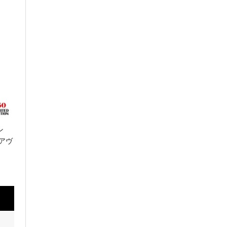
CHANEL
シャネル
CORUM
コルム
CVSTOS
クストス
EDOX
エドックス
ン
アヴ
Grand Seiko
グランドセイコー
HAMILTON
ハミルトン
G-SHOCK
ジーショック