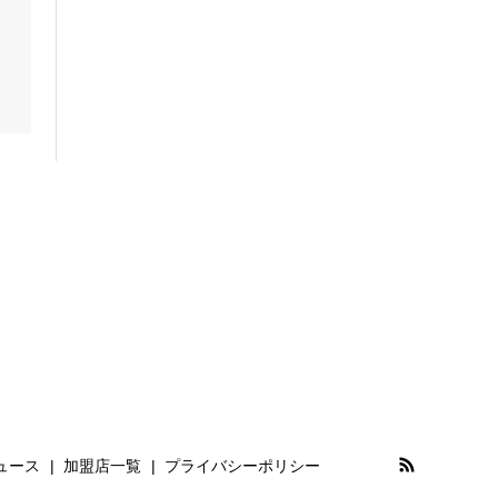
モンブラン
MR-G
エムアールジー
MT-G
エムティージー
OCEANUS
オシアナス
PANERAI
パネライ
OMEGA
オメガ
OSSO ITALY
ュース
加盟店一覧
プライバシーポリシー
オッソ イタリィ