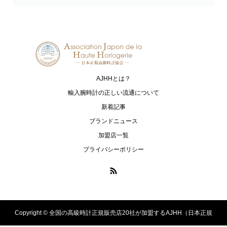
Grand Seiko
HAMILTON
グランドセイコー
ハミルトン
G-SHOCK
HARRY WINSTON
ジーショック
ハリー・ウィンストン
AJHHとは？
HUBLOT
I.T.A.
ウブロ
アイ･ティー･エー
輸入腕時計の正しい流通について
新着記事
IWC
loree Rodkin
ブランドニュース
アイ・ダブリュー・シー シャフハ
ローリーロドキン
加盟店一覧
ウゼン
プライバシーポリシー
LUKIA
MONTBLANC
ルキア
モンブラン
MR-G
MT-G
エムアールジー
エムティージー
Copyright ©
全国の高級時計正規販売店20社が加盟するAJHH（日本正規
OCEANUS
PANERAI