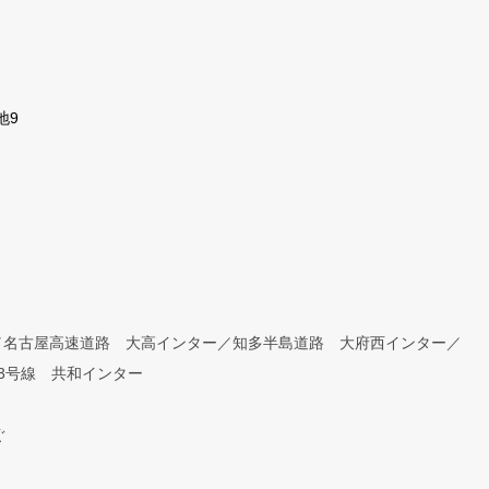
地9
／名古屋高速道路 大高インター／知多半島道路 大府西インター／
3号線 共和インター
ぐ