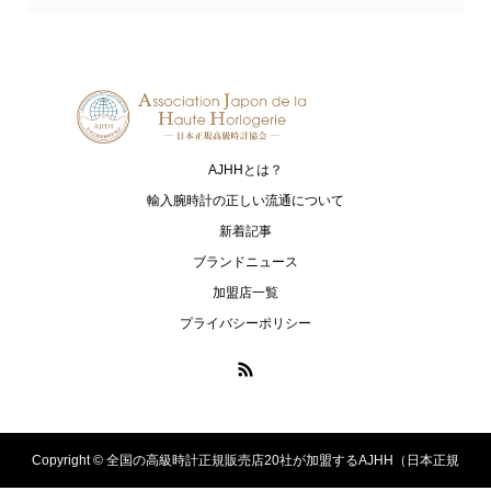
Grand Seiko
HAMILTON
グランドセイコー
ハミルトン
G-SHOCK
HARRY WINSTON
ジーショック
ハリー・ウィンストン
AJHHとは？
HUBLOT
I.T.A.
ウブロ
アイ･ティー･エー
輸入腕時計の正しい流通について
新着記事
IWC
loree Rodkin
ブランドニュース
アイ・ダブリュー・シー シャフハ
ローリーロドキン
加盟店一覧
ウゼン
プライバシーポリシー
LUKIA
MONTBLANC
ルキア
モンブラン
MR-G
MT-G
エムアールジー
エムティージー
Copyright ©
全国の高級時計正規販売店20社が加盟するAJHH（日本正規
OCEANUS
PANERAI