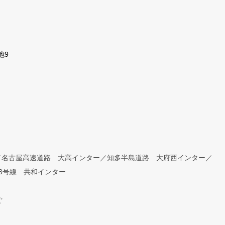
地9
／名古屋高速道路 大高インター／知多半島道路 大府西インター／
3号線 共和インター
ぐ