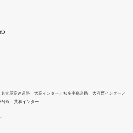
地9
／名古屋高速道路 大高インター／知多半島道路 大府西インター／
3号線 共和インター
ぐ