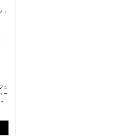
CHANEL
シャネル
ジョ
CORUM
コルム
CVSTOS
クストス
EDOX
エドックス
Grand Seiko
フュ
ュー
グランドセイコー
…
HAMILTON
ハミルトン
G-SHOCK
ジーショック