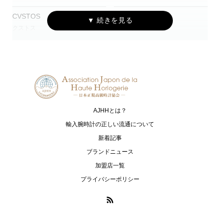
CVSTOS
EDOX
クストス
エドックス
Grand Seiko
HAMILTON
グランドセイコー
ハミルトン
G-SHOCK
HARRY WINSTON
ジーショック
ハリー・ウィンストン
AJHHとは？
HUBLOT
I.T.A.
ウブロ
アイ･ティー･エー
輸入腕時計の正しい流通について
新着記事
IWC
loree Rodkin
ブランドニュース
アイ・ダブリュー・シー シャフハ
ローリーロドキン
加盟店一覧
ウゼン
プライバシーポリシー
LUKIA
MONTBLANC
ルキア
モンブラン
MR-G
MT-G