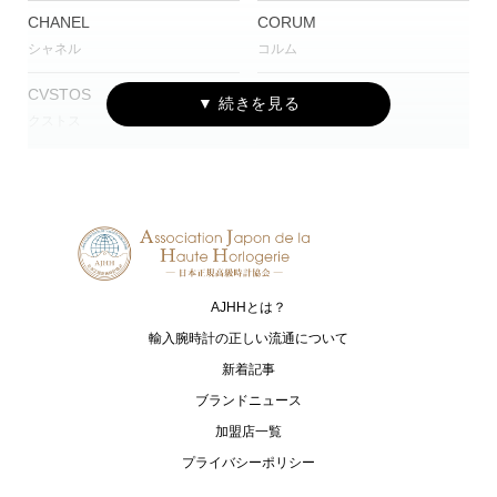
CHANEL
CORUM
シャネル
コルム
CVSTOS
EDOX
クストス
エドックス
Grand Seiko
HAMILTON
グランドセイコー
ハミルトン
G-SHOCK
HARRY WINSTON
ジーショック
ハリー・ウィンストン
AJHHとは？
HUBLOT
I.T.A.
ウブロ
アイ･ティー･エー
輸入腕時計の正しい流通について
新着記事
IWC
loree Rodkin
ブランドニュース
アイ・ダブリュー・シー シャフハ
ローリーロドキン
加盟店一覧
ウゼン
プライバシーポリシー
LUKIA
MONTBLANC