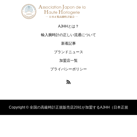
G-SHOCK
HARRY WINSTON
ジーショック
ハリー・ウィンストン
AJHHとは？
HUBLOT
I.T.A.
ウブロ
アイ･ティー･エー
輸入腕時計の正しい流通について
新着記事
IWC
loree Rodkin
ブランドニュース
アイ・ダブリュー・シー シャフハ
ローリーロドキン
加盟店一覧
ウゼン
プライバシーポリシー
LUKIA
MONTBLANC
ルキア
モンブラン
MR-G
MT-G
エムアールジー
エムティージー
Copyright ©
全国の高級時計正規販売店20社が加盟するAJHH（日本正規
OCEANUS
PANERAI
オシアナス
パネライ
高級時計協会）のオフィシャルサイト. All Rights Reserved.
OMEGA
OSSO ITALY