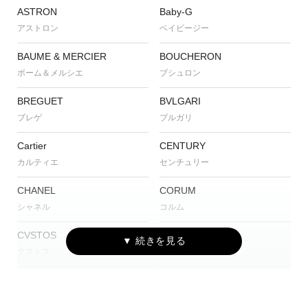
ASTRON
Baby-G
アストロン
ベイビージー
BAUME & MERCIER
BOUCHERON
ボーム＆メルシエ
ブシュロン
BREGUET
BVLGARI
ブレゲ
ブルガリ
Cartier
CENTURY
カルティエ
センチュリー
CHANEL
CORUM
シャネル
コルム
CVSTOS
EDOX
クストス
エドックス
Grand Seiko
HAMILTON
グランドセイコー
ハミルトン