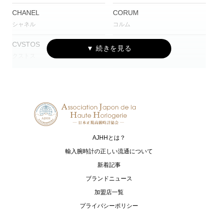
CHANEL
CORUM
シャネル
コルム
CVSTOS
EDOX
クストス
エドックス
Grand Seiko
HAMILTON
グランドセイコー
ハミルトン
G-SHOCK
HARRY WINSTON
ジーショック
ハリー・ウィンストン
AJHHとは？
HUBLOT
I.T.A.
ウブロ
アイ･ティー･エー
輸入腕時計の正しい流通について
新着記事
IWC
loree Rodkin
ブランドニュース
アイ・ダブリュー・シー シャフハ
ローリーロドキン
加盟店一覧
ウゼン
プライバシーポリシー
LUKIA
MONTBLANC