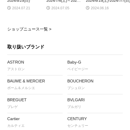
2024/8/25(日)
2024/7/6(土)～202
…
2024/6/15(土)-2024/7/7(日
2024.07.21
2024.07.05
2024.06.16
ショップニュース一覧 >
取り扱いブランド
ASTRON
Baby-G
アストロン
ベイビージー
BAUME & MERCIER
BOUCHERON
ボーム＆メルシエ
ブシュロン
BREGUET
BVLGARI
ブレゲ
ブルガリ
Cartier
CENTURY
カルティエ
センチュリー