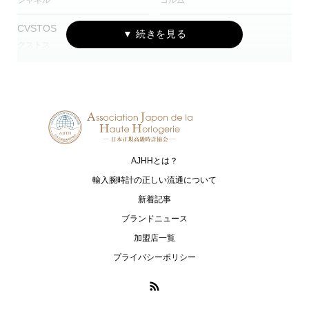
シャネル
コルム
CVSTOS
EDOX
クストス
エドックス
Grand Seiko
HAMILTON
グランドセイコー
ハミルトン
G-SHOCK
HARRY WINSTON
ジーショック
ハリー・ウィンストン
AJHHとは？
HUBLOT
I.T.A.
ウブロ
アイ･ティー･エー
輸入腕時計の正しい流通について
新着記事
IWC
loree Rodkin
ブランドニュース
アイ・ダブリュー・シー シャフハ
ローリーロドキン
加盟店一覧
ウゼン
プライバシーポリシー
LUKIA
MONTBLANC
ルキア
モンブラン