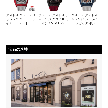
クストス クストス チ
クストス クストス チ
クストス クストス チ
ャレンジ ジェットラ
ャレンジ クロノⅡ カ
ャレンジ シーライナ
イナーII P-S オー
…
ーボン CVT-CHR2
…
ー レガッタ ポル
…
宝石の八神