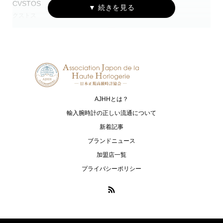
CVSTOS
EDOX
クストス
エドックス
Grand Seiko
HAMILTON
グランドセイコー
ハミルトン
G-SHOCK
HARRY WINSTON
ジーショック
ハリー・ウィンストン
AJHHとは？
HUBLOT
I.T.A.
ウブロ
アイ･ティー･エー
輸入腕時計の正しい流通について
新着記事
IWC
loree Rodkin
ブランドニュース
アイ・ダブリュー・シー シャフハ
ローリーロドキン
加盟店一覧
ウゼン
プライバシーポリシー
LUKIA
MONTBLANC
ルキア
モンブラン
MR-G
MT-G
エムアールジー
エムティージー