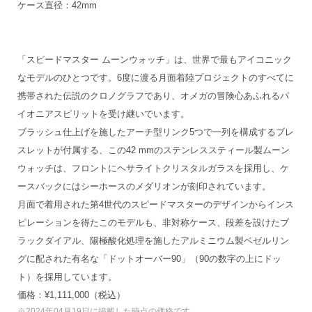
ケース直径：42mm
「スピードマスター ムーンウォッチ」は、世界で最もアイコニック
なモデルのひとつです。6度に渡る月面着陸プロジェクトのすべてに
携帯された伝説のクロノグラフであり、オメガの冒険心あふれるパ
イオニアスピリットを受け継いでいます。
ブラッシュ仕上げを施したアーチ型リンク5つで一列を構成するブレ
スレットが付属する、この42 mmのステンレススティール製ムーン
ウォッチは、フロントにヘサライトクリスタルガラスを採用し、ケ
ースバックにはシーホースのメダリオンが刻印されています。
月面で着用された第4世代のスピードマスターのデザインからインス
ピレーションを得たこのモデルも、非対称ケース、段差を設けたブ
ラックダイアル、陽極酸化処理を施したアルミニウム製ベゼルリン
グに配された有名な「ドットオーバー90」（90の数字の上にドッ
ト）を採用しています。
価格：¥1,111,000（税込）
※2024年04月19日に掲載した時点の価格です。