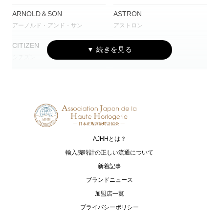
ARNOLD＆SON
ASTRON
アーノルド・アンド・サン
アストロン
CITIZEN
CASIO
シチズン
カシオ
G-SHOCK
OCEANUS
ジーショック
オシアナス
EDOX
ATTESA
エドックス
アテッサ
AJHHとは？
Baby-G
CAMPANOLA
ベイビージー
カンパノラ
輸入腕時計の正しい流通について
新着記事
PROSPEX
MR-G
ブランドニュース
プロスペックス
エムアールジー
加盟店一覧
MT-G
SEIKO
プライバシーポリシー
エムティージー
セイコー