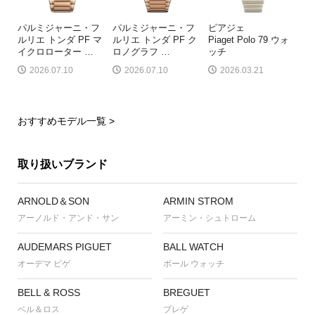
パルミジャーニ・フ
パルミジャーニ・フ
ピアジェ
ルリエ トンダ PF マ
ルリエ トンダ PF ク
Piaget Polo 79 ウォ
イクロローター
…
ロノグラフ
…
ッチ
2026.07.10
2026.07.10
2026.03.21
おすすめモデル一覧 >
取り扱いブランド
ARNOLD＆SON
ARMIN STROM
アーノルド・アンド・サン
アーミン・シュトローム
AUDEMARS PIGUET
BALL WATCH
オーデマ ピゲ
ボール ウォッチ
BELL & ROSS
BREGUET
ベル＆ロス
ブレゲ