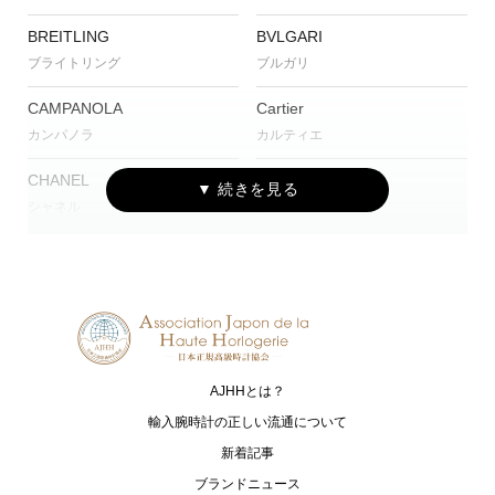
BREITLING
BVLGARI
ブライトリング
ブルガリ
CAMPANOLA
Cartier
カンパノラ
カルティエ
CHANEL
CVSTOS
シャネル
クストス
DELMA
EBERHARD
デルマ
エベラール
EDOX
FRANCK MULLER
エドックス
フランク ミュラー
AJHHとは？
FREDERIQUE CONSTANT
G-SHOCK
フレデリック・コンスタント
ジーショック
輸入腕時計の正しい流通について
新着記事
HARRY WINSTON
HUBLOT
ブランドニュース
ハリー・ウィンストン
ウブロ