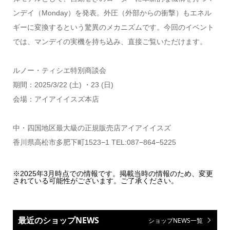
ンデイ（Monday）を発表。外圧（外部からの衝撃）もエネル
ギーに変換するという驚異のメカニズムです。今回のイベント
では、マンデイの実機を持ち込み、直接ご覧いただけます。
ルノー・ティシエ特別商談会
期間：2025/3/22 (土) ・23 (日)
会場：アイアイイスズ本店
中・四国地区最大級の正規販売店アイアイイスズ
香川県高松市多肥下町1523−1 TEL:087−864−5225
※2025年3月時点での情報です。掲載当時の情報のため、変更
されている可能性がございます。ご了承ください。
最近のショップNEWS
ショップNEWS一覧