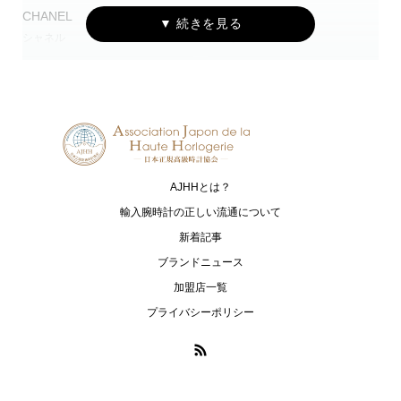
CHANEL
CVSTOS
シャネル
クストス
DELMA
EBERHARD
デルマ
エベラール
EDOX
FRANCK MULLER
エドックス
フランク ミュラー
AJHHとは？
FREDERIQUE CONSTANT
G-SHOCK
フレデリック・コンスタント
ジーショック
輸入腕時計の正しい流通について
新着記事
HARRY WINSTON
HUBLOT
ブランドニュース
ハリー・ウィンストン
ウブロ
加盟店一覧
IWC
IKEPOD
プライバシーポリシー
アイ・ダブリュー・シー シャフハ
アイクポッド
ウゼン
JAEGER-LECOULTRE
LAURENT FERRIER