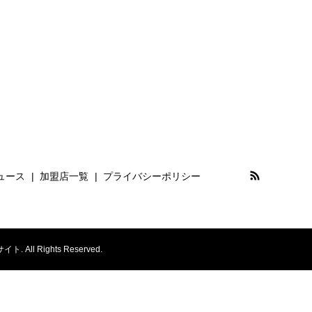
NOMOS Glashütte
ノモス グラスヒュッテ
NORQAIN
ノルケイン
OMEGA
オメガ
PANERAI
ュース
加盟店一覧
プライバシーポリシー
パネライ
PARMIGIANI FLEURIER
パルミジャーニ・フルリエ
Rights Reserved.
PIAGET
ピアジェ
RESSENCE