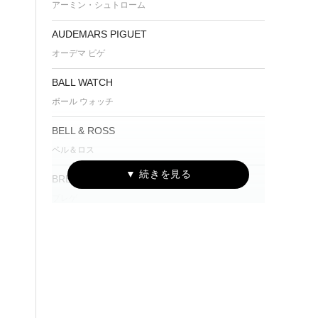
アーミン・シュトローム
AUDEMARS PIGUET
オーデマ ピゲ
BALL WATCH
ボール ウォッチ
BELL & ROSS
ベル＆ロス
BREGUET
ブレゲ
BREITLING
ブライトリング
BVLGARI
ブルガリ