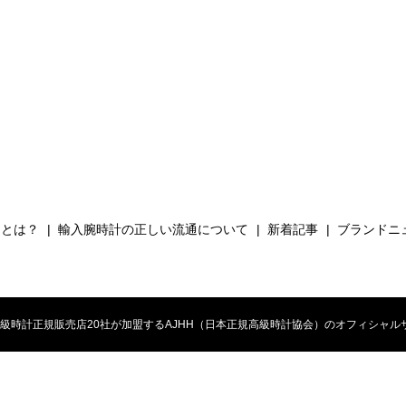
Hとは？
輸入腕時計の正しい流通について
新着記事
ブランドニ
時計正規販売店20社が加盟するAJHH（日本正規高級時計協会）のオフィシャルサイト. All 