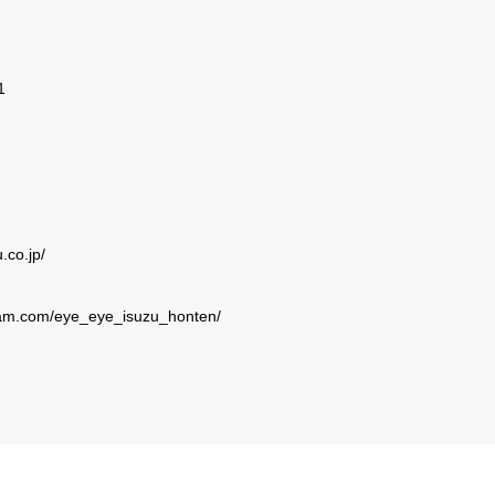
1
.co.jp/
ram.com/eye_eye_isuzu_honten/