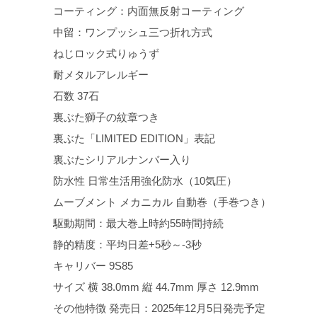
コーティング：内面無反射コーティング
中留：ワンプッシュ三つ折れ方式
ねじロック式りゅうず
耐メタルアレルギー
石数 37石
裏ぶた獅子の紋章つき
裏ぶた「LIMITED EDITION」表記
裏ぶたシリアルナンバー入り
防水性 日常生活用強化防水（10気圧）
ムーブメント メカニカル 自動巻（手巻つき）
駆動期間：最大巻上時約55時間持続
静的精度：平均日差+5秒～-3秒
キャリバー 9S85
サイズ 横 38.0mm 縦 44.7mm 厚さ 12.9mm
その他特徴 発売日：2025年12月5日発売予定