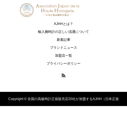
ZEITWINKEL
CREDOR
ツァイトヴィンケル
クレドール
AJHHとは？
CUERVO Y SOBRINOS
BULOVA
クエルボ・イ・ソブリノス
ブローバ
輸入腕時計の正しい流通について
新着記事
GaGa MILANO
MAURICE LACROIX
ブランドニュース
ガガ ミラノ
モーリス・ラクロア
加盟店一覧
Ritmo Latino MILANO
TERRA CIELO MARE
プライバシーポリシー
リトモ ラティーノ ミラノ
テッラ・チエロ・マーレ
NORQAIN
PAUL GERBER
ノルケイン
ポールゲルバー
SEIKO
CITIZEN
Copyright ©
全国の高級時計正規販売店20社が加盟するAJHH（日本正規
セイコー
シチズン
高級時計協会）のオフィシャルサイト. All Rights Reserved.
CASIO
G-SHOCK
カシオ
ジーショック