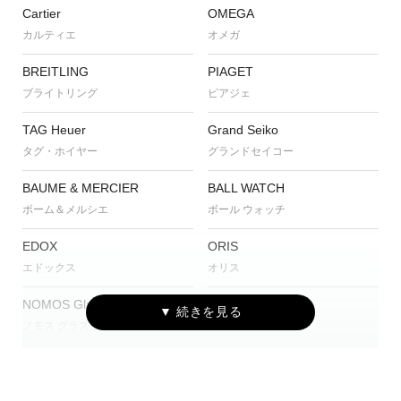
Cartier
OMEGA
カルティエ
オメガ
BREITLING
PIAGET
ブライトリング
ピアジェ
TAG Heuer
Grand Seiko
タグ・ホイヤー
グランドセイコー
BAUME & MERCIER
BALL WATCH
ボーム＆メルシエ
ボール ウォッチ
EDOX
ORIS
エドックス
オリス
NOMOS Glashütte
JUNGHANS
ノモス グラスヒュッテ
ユンハンス
CENTURY
A. LANGE ＆ SÖHNE
センチュリー
A.ランゲ＆ゾーネ