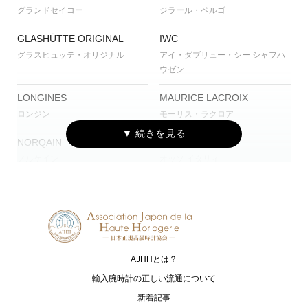
グランドセイコー
ジラール・ペルゴ
GLASHÜTTE ORIGINAL
IWC
グラスヒュッテ・オリジナル
アイ・ダブリュー・シー シャフハ
ウゼン
LONGINES
MAURICE LACROIX
ロンジン
モーリス・ラクロア
NORQAIN
OSSO ITALY
ノルケイン
オッソ イタリィ
PANERAI
ROGER DUBUIS
パネライ
ロジェ・デュブイ
TUDOR
TISSOT
チューダー
ティソ
AJHHとは？
ZENITH
輸入腕時計の正しい流通について
ゼニス
新着記事