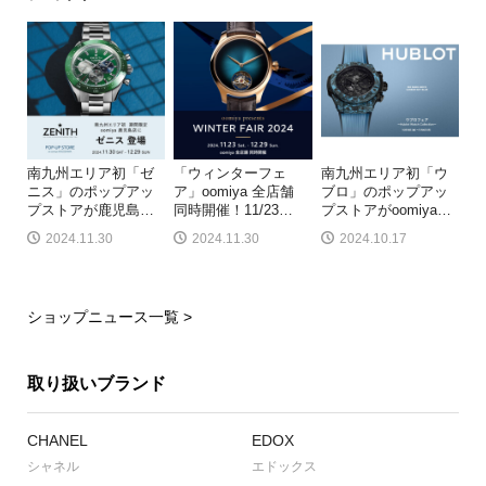
南九州エリア初「ゼ
「ウィンターフェ
南九州エリア初「ウ
ニス」のポップアッ
ア」oomiya 全店舗
ブロ」のポップアッ
プストアが鹿児島
…
同時開催！11/23
…
プストアがoomiya
…
2024.11.30
2024.11.30
2024.10.17
ショップニュース一覧 >
取り扱いブランド
CHANEL
EDOX
シャネル
エドックス