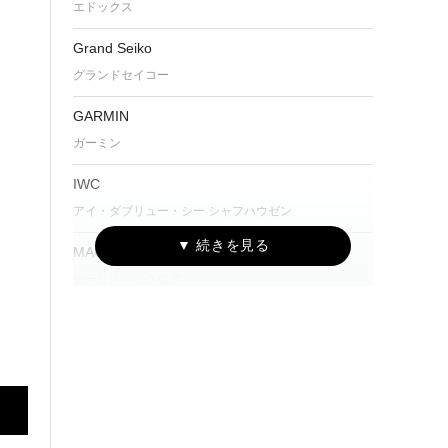
エドックス
Grand Seiko
グランドセイコー
GARMIN
ガーミン
IWC
アイ・ダブリュー・シー シャフハウゼン
MAURICE LACROIX
モーリス・ラクロア
NORQAIN
ノルケイン
OSSO ITALY
オッソ イタリィ