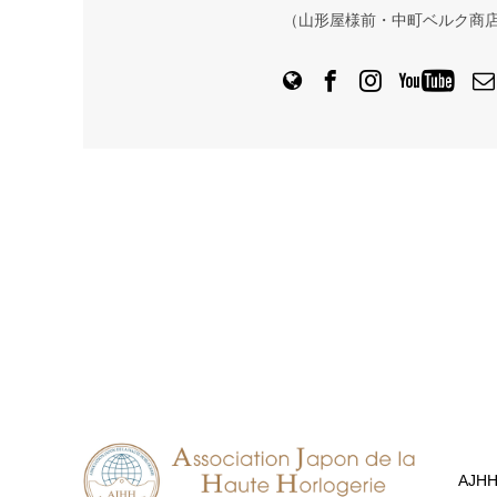
（山形屋様前・中町ベルク商
AJH