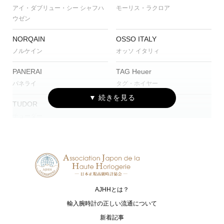
アイ・ダブリュー・シー シャフハ
モーリス・ラクロア
ウゼン
NORQAIN
OSSO ITALY
ノルケイン
オッソ イタリィ
PANERAI
TAG Heuer
パネライ
タグ・ホイヤー
TUDOR
チューダー
AJHHとは？
輸入腕時計の正しい流通について
新着記事