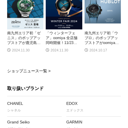
南九州エリア初「ゼ
「ウィンターフェ
南九州エリア初「ウ
ニス」のポップアッ
ア」oomiya 全店舗
ブロ」のポップアッ
プストアが鹿児島
…
同時開催！11/23
…
プストアがoomiya
…
2024.11.30
2024.11.30
2024.10.17
ショップニュース一覧 >
取り扱いブランド
CHANEL
EDOX
シャネル
エドックス
Grand Seiko
GARMIN