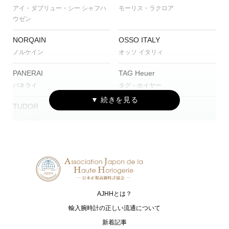
アイ・ダブリュー・シー シャフハ
モーリス・ラクロア
ウゼン
NORQAIN
OSSO ITALY
ノルケイン
オッソ イタリィ
PANERAI
TAG Heuer
パネライ
タグ・ホイヤー
TUDOR
チューダー
AJHHとは？
輸入腕時計の正しい流通について
新着記事