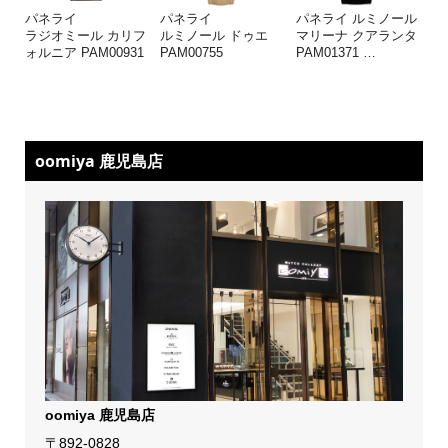
パネライ
パネライ
パネライ ルミノール
ラジオミール カリフ
ルミノール ドゥエ
マリーナ クアランタ
ォルニア PAM00931
PAM00755
PAM01371
…
oomiya 鹿児島店
oomiya 鹿児島店
〒892-0828