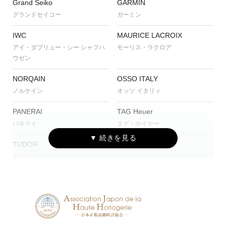
Grand Seiko
GARMIN
グランドセイコー
ガーミン
IWC
MAURICE LACROIX
アイ・ダブリュー・シー シャフハ
モーリス・ラクロア
ウゼン
NORQAIN
OSSO ITALY
ノルケイン
オッソ イタリィ
PANERAI
TAG Heuer
パネライ
タグ・ホイヤー
TUDOR
チューダー