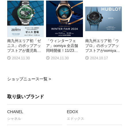
南九州エリア初「ゼ
「ウィンターフェ
南九州エリア初「ウ
ニス」のポップアッ
ア」oomiya 全店舗
ブロ」のポップアッ
プストアが鹿児島
…
同時開催！11/23
…
プストアがoomiya
…
2024.11.30
2024.11.30
2024.10.17
ショップニュース一覧 >
取り扱いブランド
CHANEL
EDOX
シャネル
エドックス