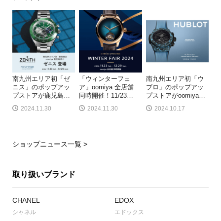
南九州エリア初「ゼ
「ウィンターフェ
南九州エリア初「ウ
ニス」のポップアッ
ア」oomiya 全店舗
ブロ」のポップアッ
プストアが鹿児島
…
同時開催！11/23
…
プストアがoomiya
…
2024.11.30
2024.11.30
2024.10.17
ショップニュース一覧 >
取り扱いブランド
CHANEL
EDOX
シャネル
エドックス