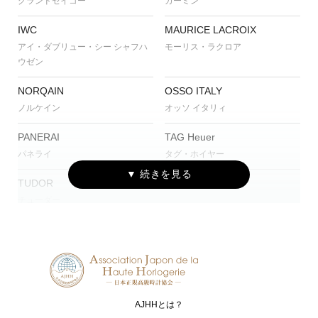
グランドセイコー
ガーミン
IWC
MAURICE LACROIX
アイ・ダブリュー・シー シャフハ
モーリス・ラクロア
ウゼン
NORQAIN
OSSO ITALY
ノルケイン
オッソ イタリィ
PANERAI
TAG Heuer
パネライ
タグ・ホイヤー
TUDOR
チューダー
AJHHとは？