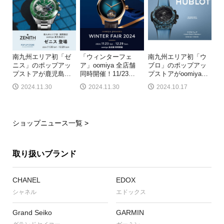
南九州エリア初「ゼ
「ウィンターフェ
南九州エリア初「ウ
ニス」のポップアッ
ア」oomiya 全店舗
ブロ」のポップアッ
プストアが鹿児島
…
同時開催！11/23
…
プストアがoomiya
…
2024.11.30
2024.11.30
2024.10.17
ショップニュース一覧 >
取り扱いブランド
CHANEL
EDOX
シャネル
エドックス
Grand Seiko
GARMIN