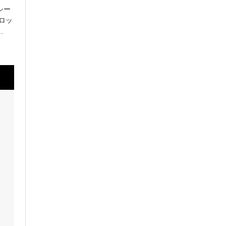
シー
ロッ
…