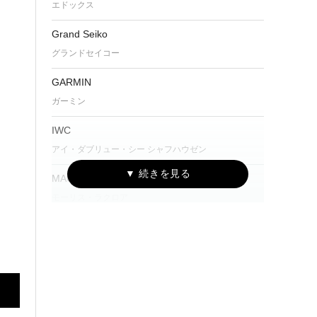
エドックス
Grand Seiko
グランドセイコー
GARMIN
ガーミン
IWC
アイ・ダブリュー・シー シャフハウゼン
MAURICE LACROIX
モーリス・ラクロア
NORQAIN
ノルケイン
OSSO ITALY
オッソ イタリィ