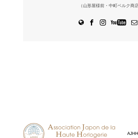
（山形屋様前・中町ベルク商
AJH