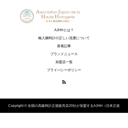
ジャガー・ルクルト
モーリス・ラクロア
NORQAIN
OSSO ITALY
ノルケイン
オッソ イタリィ
AJHHとは？
RAYMOND WEIL
TAG Heuer
輸入腕時計の正しい流通について
レイモンド ウェイル
タグ・ホイヤー
新着記事
ブランドニュース
ULYSSE NARDIN
加盟店一覧
ユリス・ナルダン
プライバシーポリシー
Copyright ©
全国の高級時計正規販売店20社が加盟するAJHH（日本正規
高級時計協会）のオフィシャルサイト. All Rights Reserved.