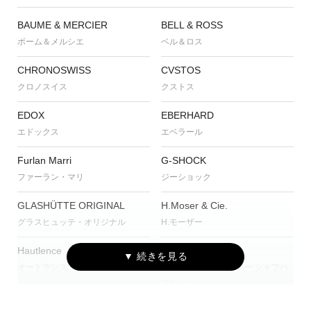
BAUME & MERCIER
BELL & ROSS
ボーム＆メルシエ
ベル＆ロス
CHRONOSWISS
CVSTOS
クロノスイス
クストス
EDOX
EBERHARD
エドックス
エベラール
Furlan Marri
G-SHOCK
ファーラン・マリ
ジーショック
GLASHÜTTE ORIGINAL
H.Moser & Cie.
グラスヒュッテ・オリジナル
H.モーザー
Hautlence
IWC
オートランス
アイ・ダブリュー・シー シャフハ
ウゼン
JAEGER-LECOULTRE
MAURICE LACROIX