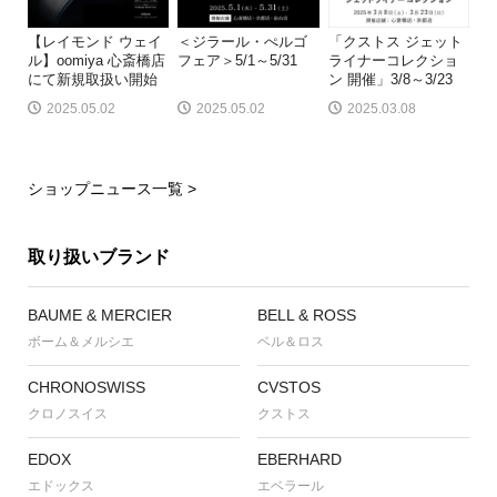
【レイモンド ウェイ
＜ジラール・ぺルゴ
「クストス ジェット
ル】oomiya 心斎橋店
フェア＞5/1～5/31
ライナーコレクショ
にて新規取扱い開始
ン 開催」3/8～3/23
2025.05.02
2025.05.02
2025.03.08
ショップニュース一覧 >
取り扱いブランド
BAUME & MERCIER
BELL & ROSS
ボーム＆メルシエ
ベル＆ロス
CHRONOSWISS
CVSTOS
クロノスイス
クストス
EDOX
EBERHARD
エドックス
エベラール