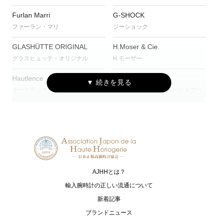
Furlan Marri
G-SHOCK
ファーラン・マリ
ジーショック
GLASHÜTTE ORIGINAL
H.Moser & Cie.
グラスヒュッテ・オリジナル
H.モーザー
Hautlence
IWC
オートランス
アイ・ダブリュー・シー シャフハ
ウゼン
JAEGER-LECOULTRE
MAURICE LACROIX
ジャガー・ルクルト
モーリス・ラクロア
NORQAIN
OSSO ITALY
ノルケイン
オッソ イタリィ
AJHHとは？
RAYMOND WEIL
TAG Heuer
輸入腕時計の正しい流通について
レイモンド ウェイル
タグ・ホイヤー
新着記事
ブランドニュース
ULYSSE NARDIN