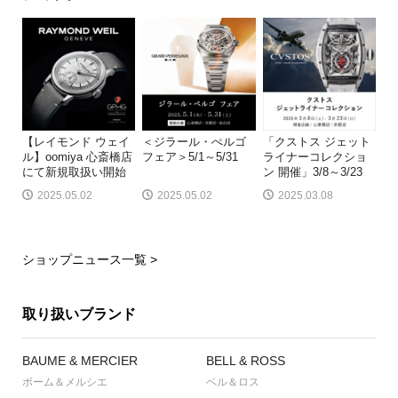
【レイモンド ウェイ
＜ジラール・ぺルゴ
「クストス ジェット
ル】oomiya 心斎橋店
フェア＞5/1～5/31
ライナーコレクショ
にて新規取扱い開始
ン 開催」3/8～3/23
2025.05.02
2025.05.02
2025.03.08
ショップニュース一覧 >
取り扱いブランド
BAUME & MERCIER
BELL & ROSS
ボーム＆メルシエ
ベル＆ロス