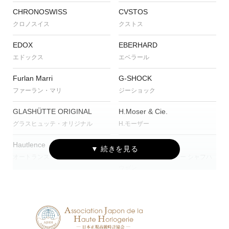
CHRONOSWISS
CVSTOS
クロノスイス
クストス
EDOX
EBERHARD
エドックス
エベラール
Furlan Marri
G-SHOCK
ファーラン・マリ
ジーショック
GLASHÜTTE ORIGINAL
H.Moser & Cie.
グラスヒュッテ・オリジナル
H.モーザー
Hautlence
IWC
オートランス
アイ・ダブリュー・シー シャフハ
ウゼン
JAEGER-LECOULTRE
MAURICE LACROIX
ジャガー・ルクルト
モーリス・ラクロア
NORQAIN
OSSO ITALY