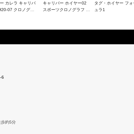
ー カレラ キャリバ
キャリバー ホイヤー02
タグ・ホイヤー フォ
H20-07 クロノグ
…
スポーツクロノグラフ
…
ュラ1
-6
歩約5分