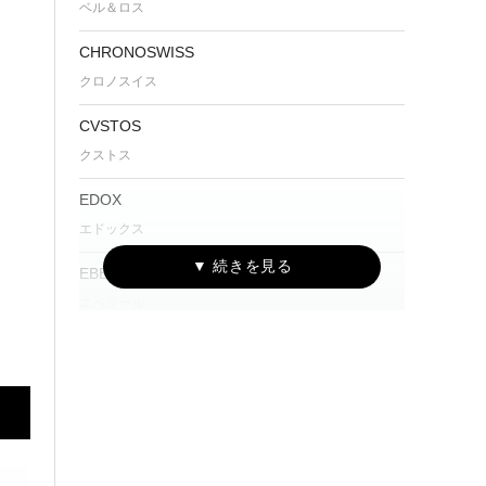
ベル＆ロス
CHRONOSWISS
クロノスイス
CVSTOS
クストス
EDOX
エドックス
EBERHARD
エベラール
Furlan Marri
ファーラン・マリ
G-SHOCK
ジーショック