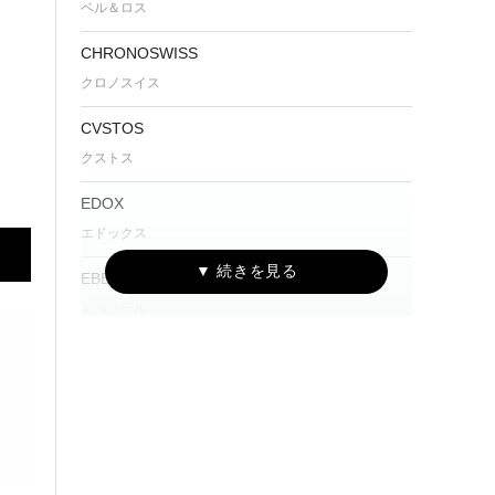
ベル＆ロス
CHRONOSWISS
クロノスイス
CVSTOS
クストス
EDOX
エドックス
EBERHARD
エベラール
Furlan Marri
ファーラン・マリ
G-SHOCK
ジーショック