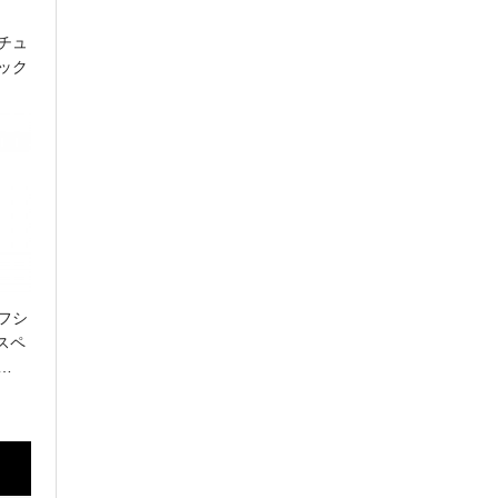
GLASHÜTTE ORIGINAL
グラスヒュッテ・オリジナル
チュ
ック
H.Moser & Cie.
H.モーザー
Hautlence
オートランス
IWC
アイ・ダブリュー・シー シャフハウゼン
JAEGER-LECOULTRE
フシ
スペ
ジャガー・ルクルト
…
MAURICE LACROIX
モーリス・ラクロア
NORQAIN
ノルケイン