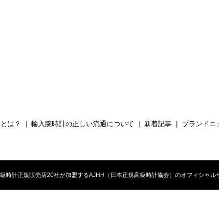
Hとは？
輸入腕時計の正しい流通について
新着記事
ブランドニ
時計正規販売店20社が加盟するAJHH（日本正規高級時計協会）のオフィシャルサイト. All 