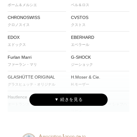
ボーム＆メルシエ
ベル＆ロス
CHRONOSWISS
CVSTOS
クロノスイス
クストス
EDOX
EBERHARD
エドックス
エベラール
Furlan Marri
G-SHOCK
ファーラン・マリ
ジーショック
GLASHÜTTE ORIGINAL
H.Moser & Cie.
グラスヒュッテ・オリジナル
H.モーザー
Hautlence
IWC
オートランス
アイ・ダブリュー・シー シャフハ
ウゼン
JAEGER-LECOULTRE
MAURICE LACROIX
ジャガー・ルクルト
モーリス・ラクロア