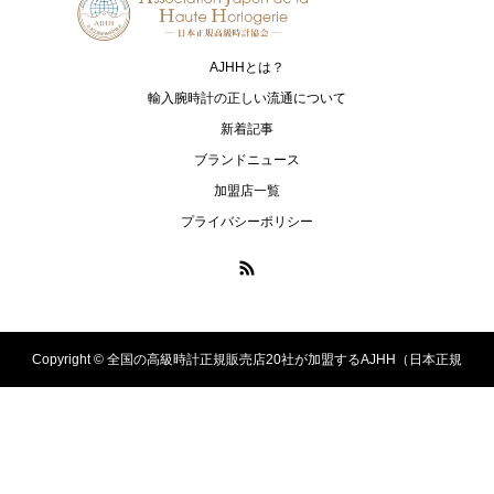
NORQAIN
OSSO ITALY
ノルケイン
オッソ イタリィ
AJHHとは？
RAYMOND WEIL
TAG Heuer
輸入腕時計の正しい流通について
レイモンド ウェイル
タグ・ホイヤー
新着記事
ブランドニュース
ULYSSE NARDIN
加盟店一覧
ユリス・ナルダン
プライバシーポリシー
Copyright ©
全国の高級時計正規販売店20社が加盟するAJHH（日本正規
高級時計協会）のオフィシャルサイト. All Rights Reserved.