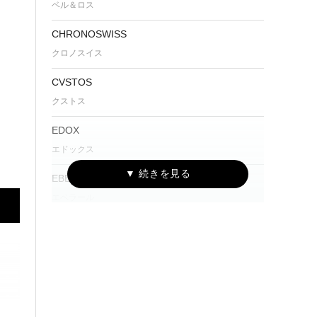
ベル＆ロス
CHRONOSWISS
クロノスイス
CVSTOS
クストス
EDOX
エドックス
EBERHARD
エベラール
Furlan Marri
ファーラン・マリ
G-SHOCK
ジーショック