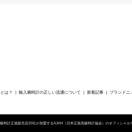
Hとは？
輸入腕時計の正しい流通について
新着記事
ブランドニ
時計正規販売店20社が加盟するAJHH（日本正規高級時計協会）のオフィシャルサイト. All 