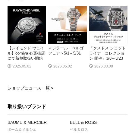
【レイモンド ウェイ
＜ジラール・ぺルゴ
「クストス ジェット
ル】oomiya 心斎橋店
フェア＞5/1～5/31
ライナーコレクショ
にて新規取扱い開始
ン 開催」3/8～3/23
2025.05.02
2025.05.02
2025.03.08
ショップニュース一覧 >
取り扱いブランド
BAUME & MERCIER
BELL & ROSS
ボーム＆メルシエ
ベル＆ロス