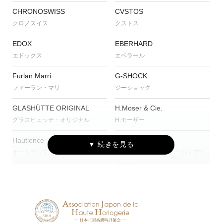
CHRONOSWISS
CVSTOS
クロノスイス
クストス
EDOX
EBERHARD
エドックス
エベラール
Furlan Marri
G-SHOCK
ファーラン・マリ
ジーショック
GLASHÜTTE ORIGINAL
H.Moser & Cie.
グラスヒュッテ・オリジナル
H.モーザー
Hautlence
IWC
オートランス
アイ・ダブリュー・シー シャフハ
ウゼン
JAEGER-LECOULTRE
MAURICE LACROIX
ジャガー・ルクルト
モーリス・ラクロア
NORQAIN
OSSO ITALY