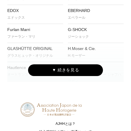
EDOX
EBERHARD
エドックス
エベラール
Furlan Marri
G-SHOCK
ファーラン・マリ
ジーショック
GLASHÜTTE ORIGINAL
H.Moser & Cie.
グラスヒュッテ・オリジナル
H.モーザー
Hautlence
IWC
オートランス
アイ・ダブリュー・シー シャフハ
ウゼン
JAEGER-LECOULTRE
MAURICE LACROIX
ジャガー・ルクルト
モーリス・ラクロア
NORQAIN
OSSO ITALY
ノルケイン
オッソ イタリィ
AJHHとは？
RAYMOND WEIL
TAG Heuer