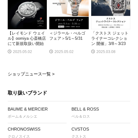
【レイモンド ウェイ
＜ジラール・ぺルゴ
「クストス ジェット
ル】oomiya 心斎橋店
フェア＞5/1～5/31
ライナーコレクショ
にて新規取扱い開始
ン 開催」3/8～3/23
2025.05.02
2025.05.02
2025.03.08
ショップニュース一覧 >
取り扱いブランド
BAUME & MERCIER
BELL & ROSS
ボーム＆メルシエ
ベル＆ロス
CHRONOSWISS
CVSTOS
クロノスイス
クストス