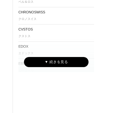
ベル＆ロス
CHRONOSWISS
クロノスイス
CVSTOS
クストス
EDOX
エドックス
EBERHARD
エベラール
Furlan Marri
ファーラン・マリ
G-SHOCK
ジーショック