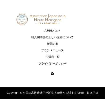
JAEGER-LECOULTRE
MAURICE LACROIX
ジャガー・ルクルト
モーリス・ラクロア
NORQAIN
OSSO ITALY
ノルケイン
オッソ イタリィ
AJHHとは？
RAYMOND WEIL
TAG Heuer
輸入腕時計の正しい流通について
レイモンド ウェイル
タグ・ホイヤー
新着記事
ブランドニュース
ULYSSE NARDIN
加盟店一覧
ユリス・ナルダン
プライバシーポリシー
Copyright ©
全国の高級時計正規販売店20社が加盟するAJHH（日本正規
高級時計協会）のオフィシャルサイト. All Rights Reserved.