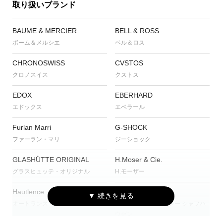
取り扱いブランド
BAUME & MERCIER
BELL & ROSS
ボーム＆メルシエ
ベル＆ロス
CHRONOSWISS
CVSTOS
クロノスイス
クストス
EDOX
EBERHARD
エドックス
エベラール
Furlan Marri
G-SHOCK
ファーラン・マリ
ジーショック
GLASHÜTTE ORIGINAL
H.Moser & Cie.
グラスヒュッテ・オリジナル
H.モーザー
Hautlence
IWC
オートランス
アイ・ダブリュー・シー シャフハ
ウゼン