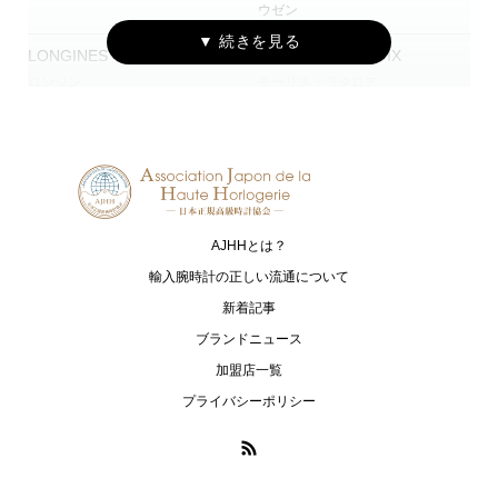
ウゼン
LONGINES
MAURICE LACROIX
ロンジン
モーリス・ラクロア
NORQAIN
OSSO ITALY
ノルケイン
オッソ イタリィ
PANERAI
ASTRON
パネライ
アストロン
AJHHとは？
PRESAGE
PROSPEX
輸入腕時計の正しい流通について
プレザージュ
プロスペックス
新着記事
ブランドニュース
ULYSSE NARDIN
ZENITH
加盟店一覧
ユリス・ナルダン
ゼニス
プライバシーポリシー