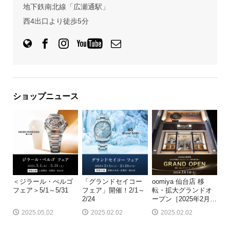
地下鉄南北線「広瀬通駅」
西4出口より徒歩5分
ショップニュース
＜ジラール・ぺルゴ
「グランドセイコー
oomiya 仙台店 移
フェア＞5/1～5/31
フェア」開催！2/1～
転・拡大グランドオ
2/24
ープン［2025年2月
…
2025.05.02
2025.02.02
2025.02.02