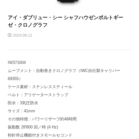
アイ・ダブリュー・シー シャフハウゼン
ポルトギー
ゼ・クロノグラフ
2024.08.12
IW371604
ムーブメント：自動巻きクロノグラフ（IWC自社製キャリバー
69355）
ケース素材：ステンレススティール
ベルト：アリゲーターストラップ
防水：3気圧防水
サイズ：41mm
その他特徴：パワーリザーブ約46時間
振動数 28'800 回／時 (4 Hz)
秒針停止機能付きスモールセコンド