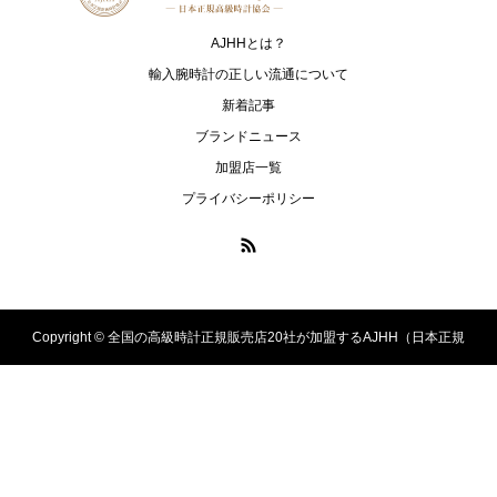
パネライ
アストロン
AJHHとは？
PRESAGE
PROSPEX
輸入腕時計の正しい流通について
プレザージュ
プロスペックス
新着記事
ブランドニュース
ULYSSE NARDIN
ZENITH
加盟店一覧
ユリス・ナルダン
ゼニス
プライバシーポリシー
Copyright ©
全国の高級時計正規販売店20社が加盟するAJHH（日本正規
高級時計協会）のオフィシャルサイト. All Rights Reserved.