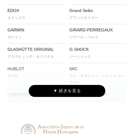
EDOX
Grand Seiko
エドックス
グランドセイコー
GARMIN
GIRARD-PERREGAUX
ガーミン
ジラール・ペルゴ
GLASHÜTTE ORIGINAL
G-SHOCK
グラスヒュッテ・オリジナル
ジーショック
HUBLOT
IWC
ウブロ
アイ・ダブリュー・シー シャフハ
ウゼン
LONGINES
MAURICE LACROIX
ロンジン
モーリス・ラクロア
NORQAIN
OSSO ITALY
ノルケイン
オッソ イタリィ
PANERAI
ASTRON