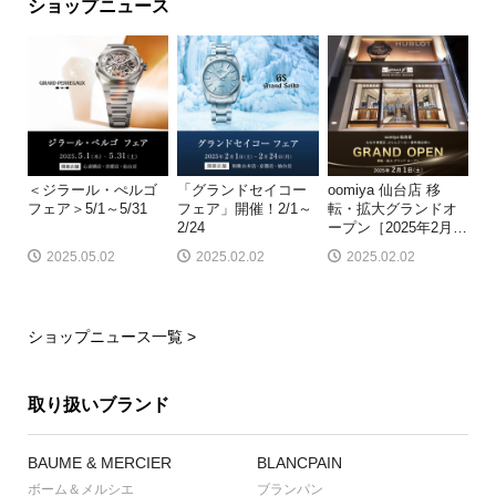
ショップニュース
＜ジラール・ぺルゴ
「グランドセイコー
oomiya 仙台店 移
フェア＞5/1～5/31
フェア」開催！2/1～
転・拡大グランドオ
2/24
ープン［2025年2月
…
2025.05.02
2025.02.02
2025.02.02
ショップニュース一覧 >
取り扱いブランド
BAUME & MERCIER
BLANCPAIN
ボーム＆メルシエ
ブランパン