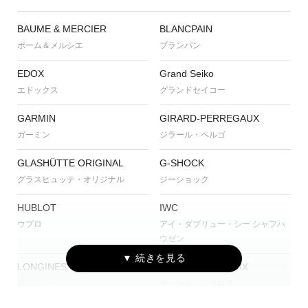
BAUME & MERCIER
BLANCPAIN
ボーム＆メルシエ
ブランパン
EDOX
Grand Seiko
エドックス
グランドセイコー
GARMIN
GIRARD-PERREGAUX
ガーミン
ジラール・ペルゴ
GLASHÜTTE ORIGINAL
G-SHOCK
グラスヒュッテ・オリジナル
ジーショック
HUBLOT
IWC
ウブロ
アイ・ダブリュー・シー シャフハ
ウゼン
LONGINES
MAURICE LACROIX
ロンジン
モーリス・ラクロア