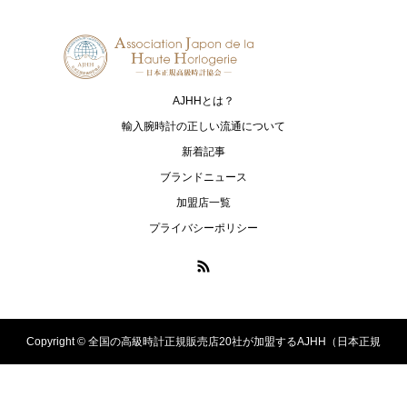
NORQAIN
OSSO ITALY
ノルケイン
オッソ イタリィ
PANERAI
ASTRON
パネライ
アストロン
AJHHとは？
PRESAGE
PROSPEX
輸入腕時計の正しい流通について
プレザージュ
プロスペックス
新着記事
ブランドニュース
ULYSSE NARDIN
ZENITH
加盟店一覧
ユリス・ナルダン
ゼニス
プライバシーポリシー
Copyright ©
全国の高級時計正規販売店20社が加盟するAJHH（日本正規
高級時計協会）のオフィシャルサイト. All Rights Reserved.