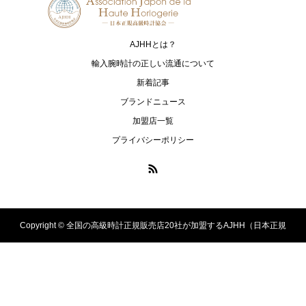
PANERAI
ASTRON
パネライ
アストロン
AJHHとは？
PRESAGE
PROSPEX
輸入腕時計の正しい流通について
プレザージュ
プロスペックス
新着記事
ブランドニュース
ULYSSE NARDIN
ZENITH
加盟店一覧
ユリス・ナルダン
ゼニス
プライバシーポリシー
Copyright ©
全国の高級時計正規販売店20社が加盟するAJHH（日本正規
高級時計協会）のオフィシャルサイト. All Rights Reserved.