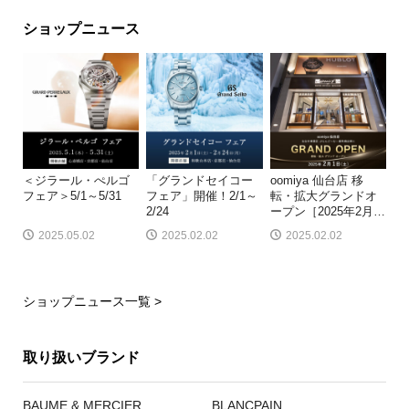
ショップニュース
＜ジラール・ぺルゴ
「グランドセイコー
oomiya 仙台店 移
フェア＞5/1～5/31
フェア」開催！2/1～
転・拡大グランドオ
2/24
ープン［2025年2月
…
2025.05.02
2025.02.02
2025.02.02
ショップニュース一覧 >
取り扱いブランド
BAUME & MERCIER
BLANCPAIN