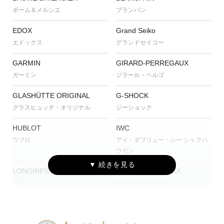
ボーム＆メルシエ
ブランパン
EDOX
Grand Seiko
エドックス
グランドセイコー
GARMIN
GIRARD-PERREGAUX
ガーミン
ジラール・ペルゴ
GLASHÜTTE ORIGINAL
G-SHOCK
グラスヒュッテ・オリジナル
ジーショック
HUBLOT
IWC
ウブロ
アイ・ダブリュー・シー シャフハ
ウゼン
LONGINES
MAURICE LACROIX
ロンジン
モーリス・ラクロア
NORQAIN
OSSO ITALY
ノルケイン
オッソ イタリィ