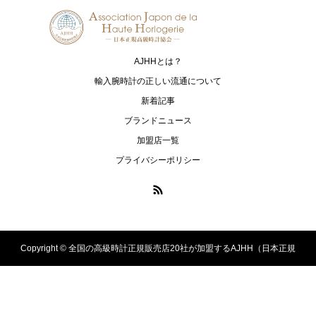
ノルケイン
オッソ イタリィ
PANERAI
ASTRON
パネライ
アストロン
AJHHとは？
PRESAGE
PROSPEX
輸入腕時計の正しい流通について
プレザージュ
プロスペックス
新着記事
ブランドニュース
ULYSSE NARDIN
ZENITH
加盟店一覧
ユリス・ナルダン
ゼニス
プライバシーポリシー
Copyright ©
全国の高級時計正規販売店20社が加盟するAJHH（日本正規
高級時計協会）のオフィシャルサイト. All Rights Reserved.