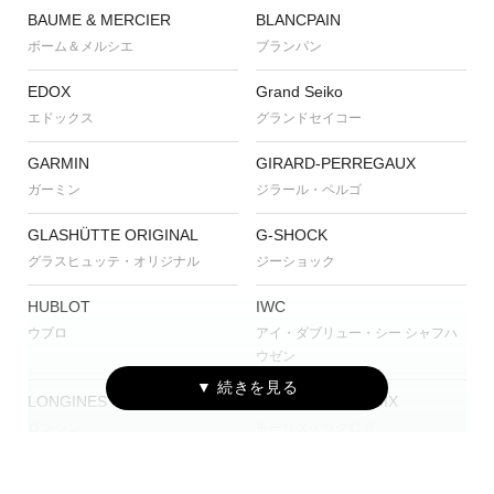
BAUME & MERCIER
BLANCPAIN
ボーム＆メルシエ
ブランパン
EDOX
Grand Seiko
エドックス
グランドセイコー
GARMIN
GIRARD-PERREGAUX
ガーミン
ジラール・ペルゴ
GLASHÜTTE ORIGINAL
G-SHOCK
グラスヒュッテ・オリジナル
ジーショック
HUBLOT
IWC
ウブロ
アイ・ダブリュー・シー シャフハ
ウゼン
LONGINES
MAURICE LACROIX
ロンジン
モーリス・ラクロア
NORQAIN
OSSO ITALY